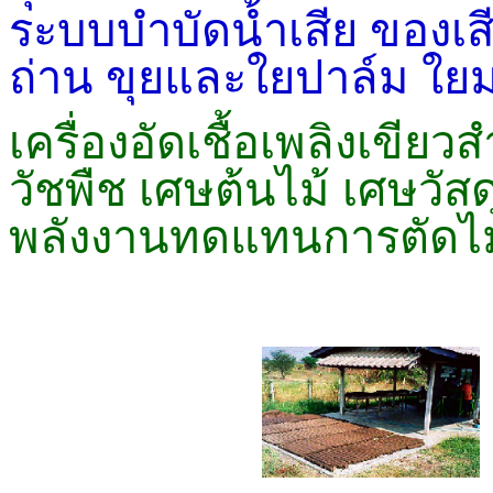
ระบบบำบัดน้ำเสีย ของเ
ถ่าน ขุยและใยปาล์ม ใยม
เครื่องอัดเชื้อเพลิงเขียว
ส
วัชพืช เศษต้นไม้ เศษวัสด
พลังงานทดแทนการตัดไม