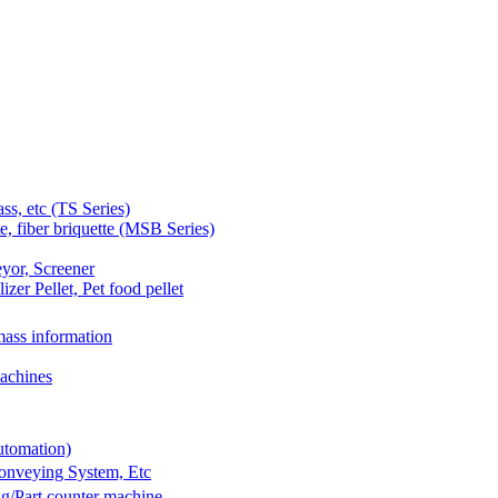
 etc (TS Series)
 fiber briquette (MSB Series)
yor, Screener
er Pellet, Pet food pellet
ass information
achines
utomation)
Conveying System, Etc
g/Part counter machine