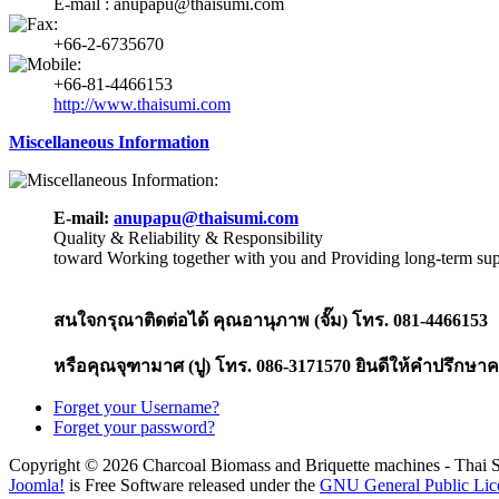
E-mail : anupapu@thaisumi.com
+66-2-6735670
+66-81-4466153
http://www.thaisumi.com
Miscellaneous Information
E-mail:
anupapu@thaisumi.com
Quality & Reliability & Responsibility
toward Working together with you and Providing long-term sup
สนใจกรุณาติดต่อได้ คุณอานุภาพ (จั๊ม) โทร. 081-4466153
หรือคุณจุฑามาศ (ปู) โทร. 086-3171570 ยินดีให้คำปรึกษาค
Forget your Username?
Forget your password?
Copyright © 2026 Charcoal Biomass and Briquette machines - Tha
Joomla!
is Free Software released under the
GNU General Public Lic