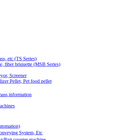
 etc (TS Series)
 fiber briquette (MSB Series)
yor, Screener
er Pellet, Pet food pellet
ass information
achines
utomation)
Conveying System, Etc
g/Part counter machine