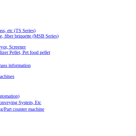
 etc (TS Series)
 fiber briquette (MSB Series)
yor, Screener
er Pellet, Pet food pellet
ass information
achines
utomation)
Conveying System, Etc
g/Part counter machine